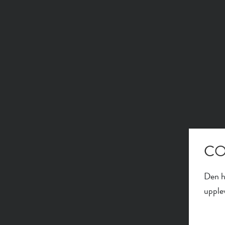
CO
Den h
upplev