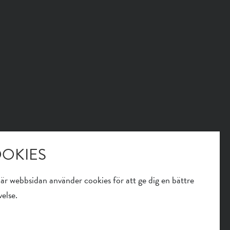
OKIES
är webbsidan använder cookies för att ge dig en bättre
else.