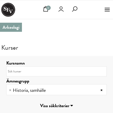
0
Arkeologi
Kurser
Kursnamn
Ämnesgrupp
×
Historia, samhälle
×
Visa sökkriterier