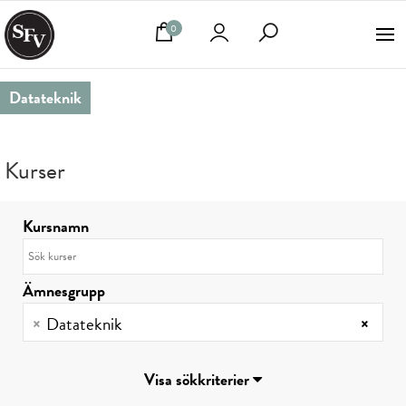
0
Datateknik
Kurser
Kursnamn
Ämnesgrupp
×
Datateknik
×
Visa sökkriterier